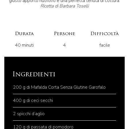
giusto apporto nutritivo e una perfetta tenuta di cottura.
Ricetta di Barbara Toselli
Durata
Persone
Difficoltà
40 minuti
4
facile
Ingredienti
200 g di Mafalda Corta Senza Glutine Garofalo
400 g di ceci secchi
2 spicchi d’aglio
120 g di passata di pomodoro