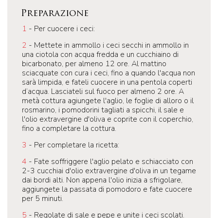
Preparazione
1
- Per cuocere i ceci:
2
- Mettete in ammollo i ceci secchi in ammollo in
una ciotola con acqua fredda e un cucchiaino di
bicarbonato, per almeno 12 ore. Al mattino
sciacquate con cura i ceci, fino a quando l'acqua non
sarà limpida, e fateli cuocere in una pentola coperti
d’acqua. Lasciateli sul fuoco per almeno 2 ore. A
metà cottura agiungete l'aglio, le foglie di alloro o il
rosmarino, i pomodorini tagliati a spicchi, il sale e
l'olio extravergine d'oliva e coprite con il coperchio,
fino a completare la cottura.
3
- Per completare la ricetta:
4
- Fate soffriggere l'aglio pelato e schiacciato con
2-3 cucchiai d'olio extravergine d'oliva in un tegame
dai bordi alti. Non appena l'olio inizia a sfrigolare,
aggiungete la passata di pomodoro e fate cuocere
per 5 minuti.
5
- Regolate di sale e pepe e unite i ceci scolati.