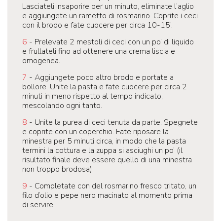
Lasciateli insaporire per un minuto, eliminate l’aglio
e aggiungete un rametto di rosmarino. Coprite i ceci
con il brodo e fate cuocere per circa 10-15’.
6
- Prelevate 2 mestoli di ceci con un po’ di liquido
e frullateli fino ad ottenere una crema liscia e
omogenea.
7
- Aggiungete poco altro brodo e portate a
bollore. Unite la pasta e fate cuocere per circa 2
minuti in meno rispetto al tempo indicato,
mescolando ogni tanto.
8
- Unite la purea di ceci tenuta da parte. Spegnete
e coprite con un coperchio. Fate riposare la
minestra per 5 minuti circa, in modo che la pasta
termini la cottura e la zuppa si asciughi un po’ (il
risultato finale deve essere quello di una minestra
non troppo brodosa).
9
- Completate con del rosmarino fresco tritato, un
filo d’olio e pepe nero macinato al momento prima
di servire.