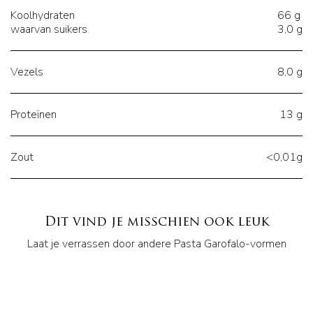
Koolhydraten
66 g
waarvan suikers
3,0 g
Vezels
8,0 g
Proteïnen
13 g
Zout
<0,01g
Dit vind je misschien ook leuk
Laat je verrassen door andere Pasta Garofalo-vormen