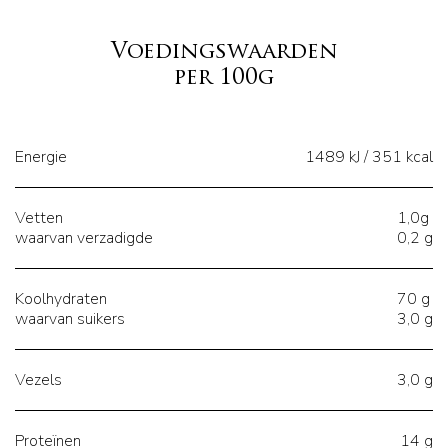
Voedingswaarden
per 100g
Energie
1489 kJ / 351 kcal
Vetten
1,0g
waarvan verzadigde
0,2 g
Koolhydraten
70 g
waarvan suikers
3,0 g
Vezels
3,0 g
Proteïnen
14 g