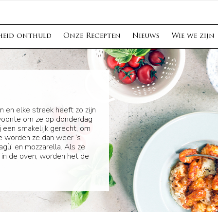
heid onthuld
Onze Recepten
Nieuws
Wie we zijn
 en elke streek heeft zo zijn
 gewoonte om ze op donderdag
j een smakelijk gerecht, om
ië worden ze dan weer ‘s
gù’ en mozzarella. Als ze
in de oven, worden het de