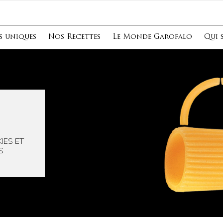
s uniques
Nos Recettes
Le Monde Garofalo
Qui 
IES ET
S