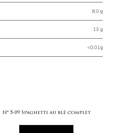
8,0 g
13 g
<0,01g
N° 5-09 Spaghetti au blé complet