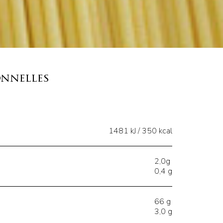
onnelles
1481 kJ / 350 kcal
2,0g
0,4 g
66 g
3,0 g