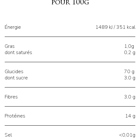
pour 100g
Énergie
1489 kJ / 351 kcal
Gras
1,0g
dont saturés
0,2 g
Glucides
70 g
dont sucre
3,0 g
Fibres
3,0 g
Protéines
14 g
Sel
<0,01g