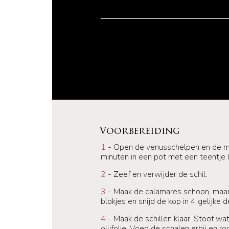
Voorbereiding
1
- Open de venusschelpen en de m
minuten in een pot met een teentje 
2
- Zeef en verwijder de schil.
3
- Maak de calamares schoon, maar l
blokjes en snijd de kop in 4 gelijke d
4
- Maak de schillen klaar. Stoof wat 
olijfolie. Voeg de schalen erbij en 