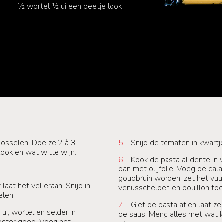
½ wortel ½ ui een beetje look
osselen. Doe ze 2 à 3
5
- Snijd de tomaten in kwartje
look en wat witte wijn.
6
- Kook de pasta al dente in w
pan met olijfolie. Voeg de ca
goudbruin worden, zet het vu
aat het vel eraan. Snijd in
venusschelpen en bouillon toe
elen.
7
- Giet de pasta af en laat ze
ui, wortel en selder in
de saus. Meng alles met wat 
rooster goed. Voeg het