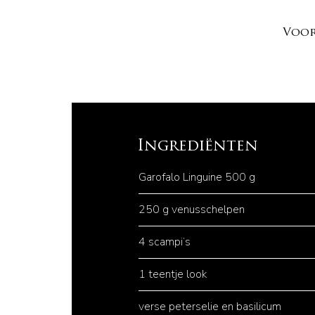
Voor
Ingrediënten
Garofalo Linguine 500 g
250 g venusschelpen
4 scampi’s
1 teentje look
verse peterselie en basilicum