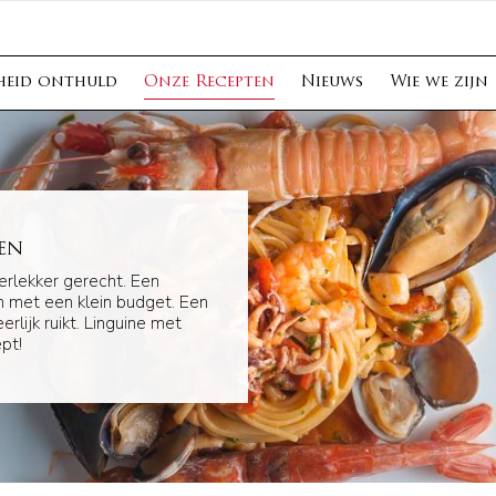
heid onthuld
Onze Recepten
Nieuws
Wie we zijn
en
erlekker gerecht. Een
 met een klein budget. Een
rlijk ruikt. Linguine met
pt!