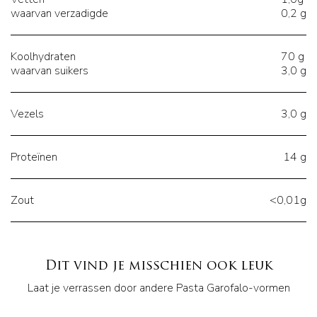
waarvan verzadigde
0,2 g
Koolhydraten
70 g
waarvan suikers
3,0 g
Vezels
3,0 g
Proteïnen
14 g
Zout
<0,01g
Dit vind je misschien ook leuk
Laat je verrassen door andere Pasta Garofalo-vormen