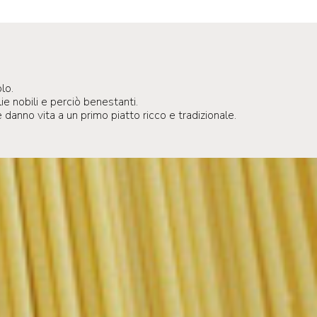
lo.
ie nobili e perciò benestanti.
danno vita a un primo piatto ricco e tradizionale.