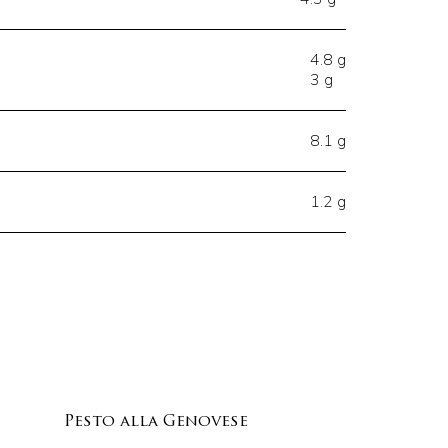
4.8 g
3 g
8.1 g
1.2 g
Pesto alla Genovese