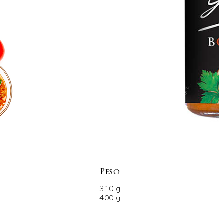
Peso
310 g
400 g