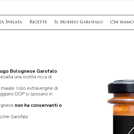
à Svelata
Ricette
Il Mondo Garofalo
Chi siamo
ugo Bolognese Garofalo
.
 esalta una ricetta ricca di
 maiale, l’olio extravergine di
o Reggiano DOP si sposano in
lognese
non ha conservanti o
esche Garofalo.