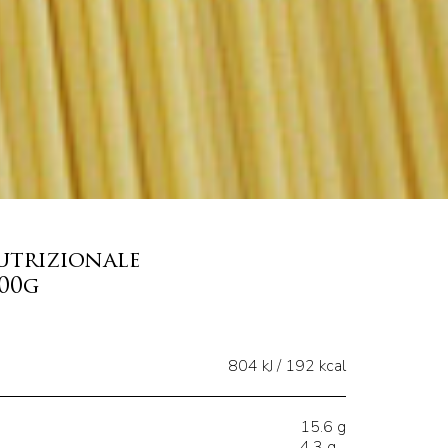
utrizionale
100g
804 kJ / 192 kcal
15.6 g
4.3 g