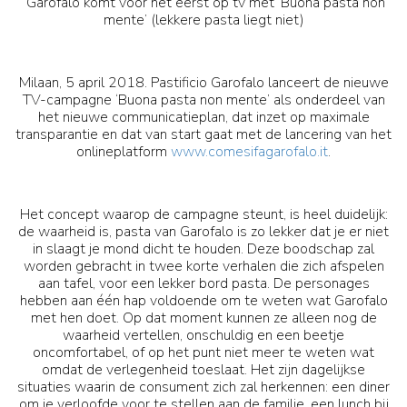
“Garofalo komt voor het eerst op tv met ‘Buona pasta non
mente’ (lekkere pasta liegt niet)
Milaan, 5 april 2018. Pastificio Garofalo lanceert de nieuwe
TV-campagne ‘Buona pasta non mente’ als onderdeel van
het nieuwe communicatieplan, dat inzet op maximale
transparantie en dat van start gaat met de lancering van het
onlineplatform
www.comesifagarofalo.it
.
Het concept waarop de campagne steunt, is heel duidelijk:
de waarheid is, pasta van Garofalo is zo lekker dat je er niet
in slaagt je mond dicht te houden. Deze boodschap zal
worden gebracht in twee korte verhalen die zich afspelen
aan tafel, voor een lekker bord pasta. De personages
hebben aan één hap voldoende om te weten wat Garofalo
met hen doet. Op dat moment kunnen ze alleen nog de
waarheid vertellen, onschuldig en een beetje
oncomfortabel, of op het punt niet meer te weten wat
omdat de verlegenheid toeslaat. Het zijn dagelijkse
situaties waarin de consument zich zal herkennen: een diner
om je verloofde voor te stellen aan de familie, een lunch bij