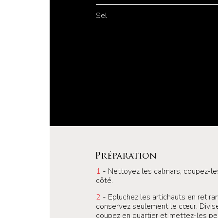
Sel
Préparation
1
- Nettoyez les calmars, coupez-les
côté.
2
- Epluchez les artichauts en retiran
conservez seulement le cœur. Divisez-
coupez en quartier et mettez-les pe