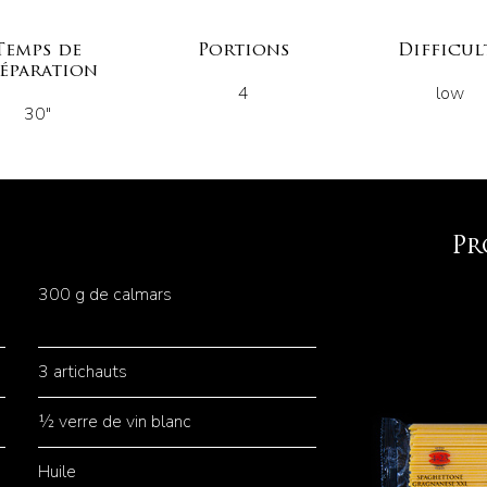
Temps de
Portions
Difficul
éparation
4
low
30"
Pr
300 g de calmars
3 artichauts
½ verre de vin blanc
Huile