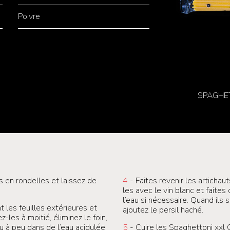
Poivre
SPAGHE
 en rondelles et laissez de
4
- Faites revenir les articha
les avec le vin blanc et faites
l’eau si nécessaire. Quand ils s
t les feuilles extérieures et
ajoutez le persil haché.
les à moitié, éliminez le foin,
u à peu dans de l’eau acidulée
5
- Cuire les Spaghettoni xxl G