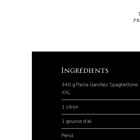
pr
Ingrédients
340 g Pasta Garofalo Spaghettone
XXL
1 citron
1 gousse d’ail
Persil