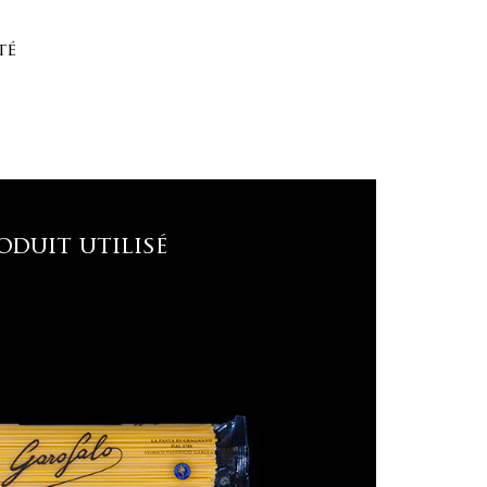
té
oduit utilisé