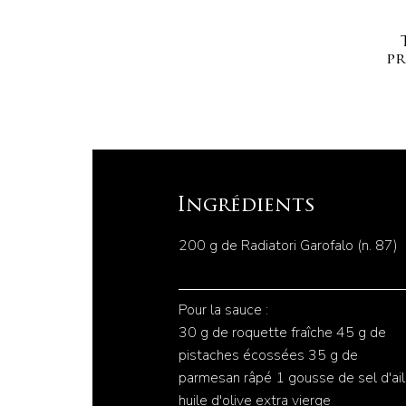
pr
Ingrédients
200 g de Radiatori Garofalo (n. 87)
Pour la sauce :
30 g de roquette fraîche 45 g de
pistaches écossées 35 g de
parmesan râpé 1 gousse de sel d'ail
huile d'olive extra vierge