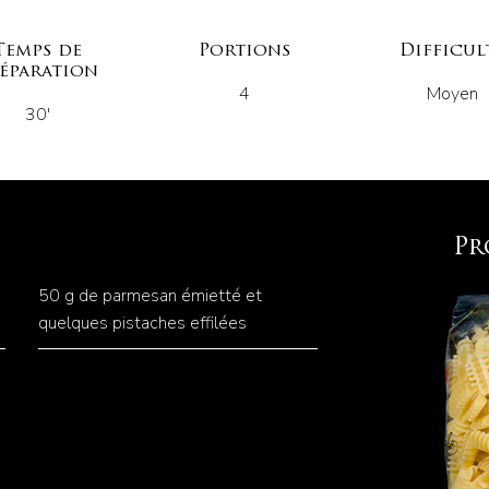
Temps de
Portions
Difficul
éparation
4
Moyen
30'
Pr
50 g de parmesan émietté et
quelques pistaches effilées