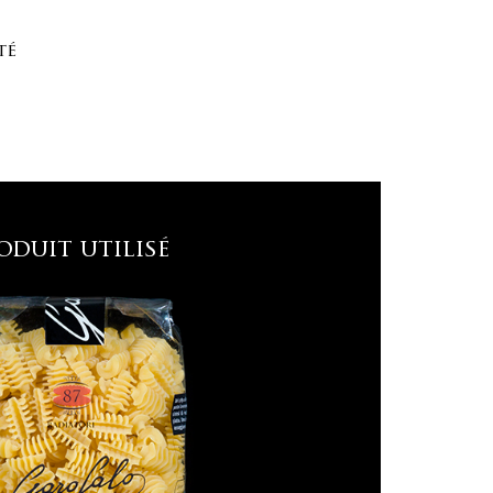
té
oduit utilisé