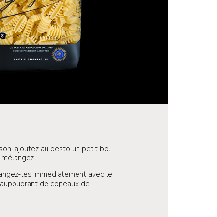
sson, ajoutez au pesto un petit bol
t mélangez.
langez-les immédiatement avec le
 saupoudrant de copeaux de