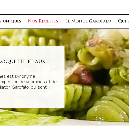
s uniques
Nos Recettes
Le Monde Garofalo
Qui 
roquette et aux
ches est synonyme
 explosion de vitamines et de
atori Garofalo, qui sont