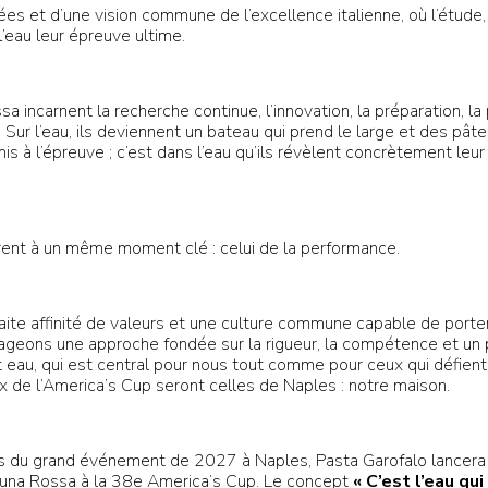
es et d’une vision commune de l’excellence italienne, où l’étude,
’eau leur épreuve ultime.
a incarnent la recherche continue, l’innovation, la préparation, la
. Sur l’eau, ils deviennent un bateau qui prend le large et des p
mis à l’épreuve ; c’est dans l’eau qu’ils révèlent concrètement leur 
.
rent à un même moment clé : celui de la performance.
aite affinité de valeurs et une culture commune capable de porter
tageons une approche fondée sur la rigueur, la compétence et un
t eau, qui est central pour nous tout comme pour ceux qui défient
x de l’America’s Cup seront celles de Naples : notre maison.
ors du grand événement de 2027 à Naples, Pasta Garofalo lance
e Luna Rossa à la 38e America’s Cup. Le concept
« C’est l’eau qu