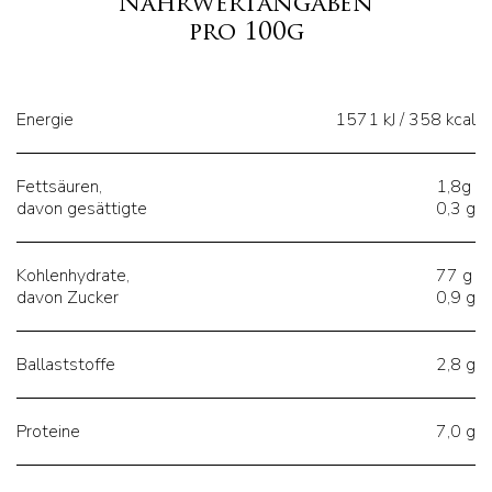
Nährwertangaben
pro 100g
Energie
1571 kJ / 358 kcal
Fettsäuren,
1,8g
davon gesättigte
0,3 g
Kohlenhydrate,
77 g
davon Zucker
0,9 g
Ballaststoffe
2,8 g
Proteine
7,0 g