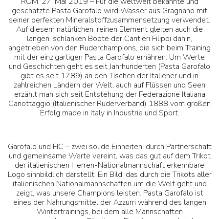
ROM, 27. Mai 2019 – Für die weltweit bekannte und
geschätzte Pasta Garofalo wird Wasser aus Gragnano mit
seiner perfekten Mineralstoffzusammensetzung verwendet.
Auf diesem natürlichen, reinen Element gleiten auch die
langen, schlanken Boote der Cantieri Filippi dahin,
angetrieben von den Ruderchampions, die sich beim Training
mit der einzigartigen Pasta Garofalo ernähren. Um Werte
und Geschichten geht es seit Jahrhunderten (Pasta Garofalo
gibt es seit 1789) an den Tischen der Italiener und in
zahlreichen Ländern der Welt, auch auf Flüssen und Seen
erzählt man sich seit Entstehung der Federazione Italiana
Canottaggio (Italienischer Ruderverband) 1888 vom großen
Erfolg made in Italy in Industrie und Sport.
Garofalo und FIC – zwei solide Einheiten, durch Partnerschaft
und gemeinsame Werte vereint, was das gut auf dem Trikot
der italienischen Herren-Nationalmannschaft erkennbare
Logo sinnbildlich darstellt. Ein Bild, das durch die Trikots aller
italienischen Nationalmannschaften um die Welt geht und
zeigt, was unsere Champions leisten. Pasta Garofalo ist
eines der Nahrungsmittel der Azzurri während des langen
Wintertrainings, bei dem alle Mannschaften