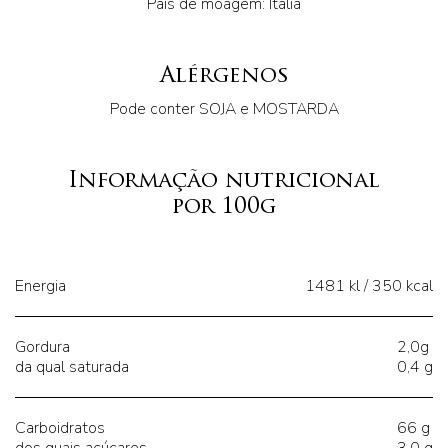
País de moagem: Itália
Alérgenos
Pode conter SOJA e MOSTARDA
Informação nutricional
por 100g
Energia
1481 kl / 350 kcal
Gordura
2,0g
da qual saturada
0,4 g
Carboidratos
66 g