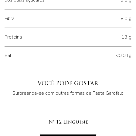
dos quais açúcares
3,0 g
Fibra
8,0 g
Proteína
13 g
Sal
<0,01g
VOCÊ PODE GOSTAR
Surpreenda-se com outras formas de Pasta Garofalo
N° 12 Linguine