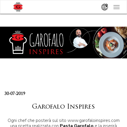
Toggle
navigat
30-07-2019
Garofalo Inspires
Ogni chef che posterà sul sito www.garofaloinspires.com
una ricetta realizzata con
Pasta Garofalo
e la inserirà