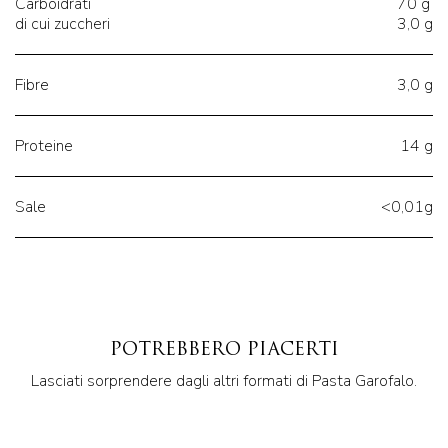
Carboidrati
70 g
di cui zuccheri
3,0 g
Fibre
3,0 g
Proteine
14 g
Sale
<0,01g
POTREBBERO PIACERTI
Lasciati sorprendere dagli altri formati di Pasta Garofalo.