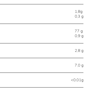
1,8g
0,3 g
77 g
0,9 g
2,8 g
7,0 g
<0,01g