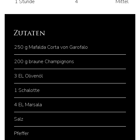
1 Stunde
4
Mittel
Zutaten
250 g Mafalda Corta von Garofalo
200 g braune Champignons
3 EL Olivenöl
1 Schalotte
4 EL Marsala
Salz
Pfeffer