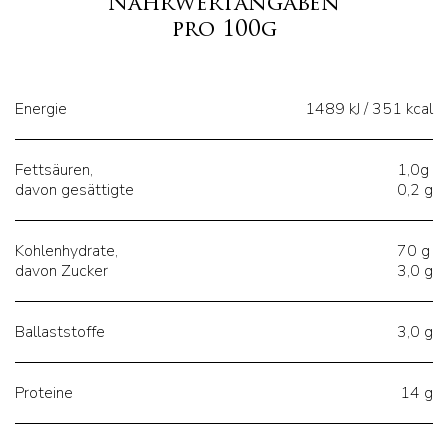
Nährwertangaben
pro 100g
Energie
1489 kJ / 351 kcal
Fettsäuren,
1,0g
davon gesättigte
0,2 g
Kohlenhydrate,
70 g
davon Zucker
3,0 g
Ballaststoffe
3,0 g
Proteine
14 g