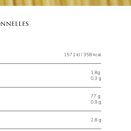
onnelles
1571 kJ / 358 kcal
1,8g
0,3 g
77 g
0,9 g
2,8 g