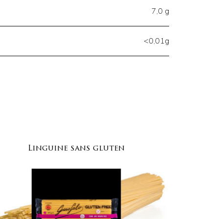
7,0 g
<0,01g
o
Linguine sans gluten