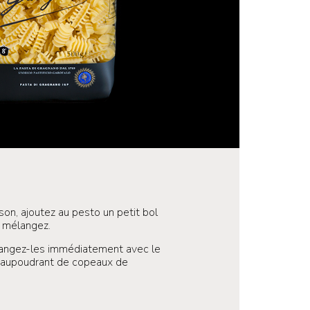
sson, ajoutez au pesto un petit bol
t mélangez.
langez-les immédiatement avec le
 saupoudrant de copeaux de