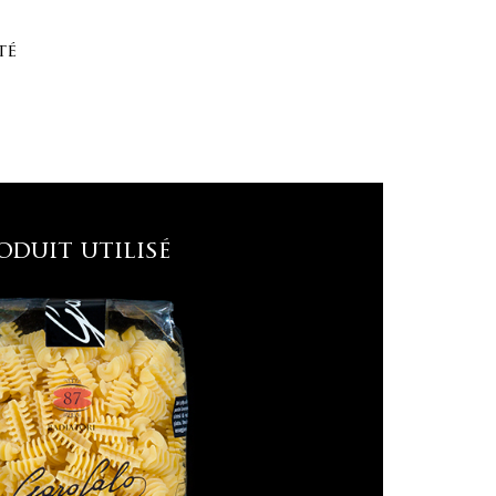
té
oduit utilisé