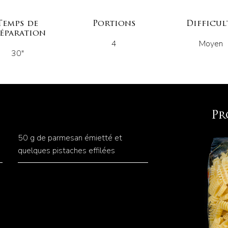
Temps de
Portions
Difficul
éparation
4
Moyen
30"
Pr
50 g de parmesan émietté et
quelques pistaches effilées