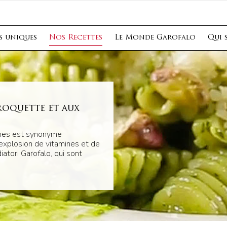
s uniques
Nos Recettes
Le Monde Garofalo
Qui 
roquette et aux
ches est synonyme
 explosion de vitamines et de
atori Garofalo, qui sont