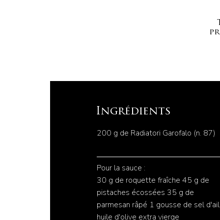
pr
Ingrédients
200 g de Radiatori Garofalo (n. 87)
Pour la sauce :
30 g de roquette fraîche 45 g de
pistaches écossées 35 g de
parmesan râpé 1 gousse de sel d'ail
huile d'olive extra vierge