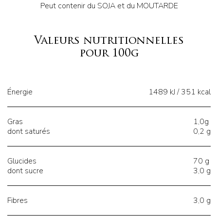
Peut contenir du SOJA et du MOUTARDE
Valeurs nutritionnelles
pour 100g
Énergie
1489 kJ / 351 kcal
Gras
1,0g
dont saturés
0,2 g
Glucides
70 g
dont sucre
3,0 g
Fibres
3,0 g