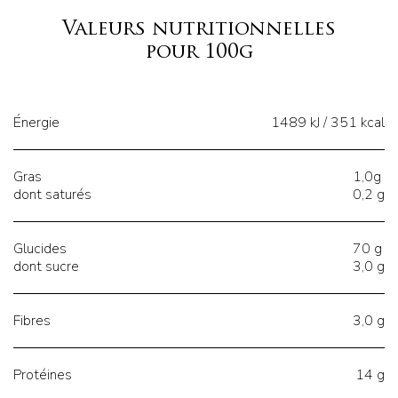
Valeurs nutritionnelles
pour 100g
Énergie
1489 kJ / 351 kcal
Gras
1,0g
dont saturés
0,2 g
Glucides
70 g
dont sucre
3,0 g
Fibres
3,0 g
Protéines
14 g