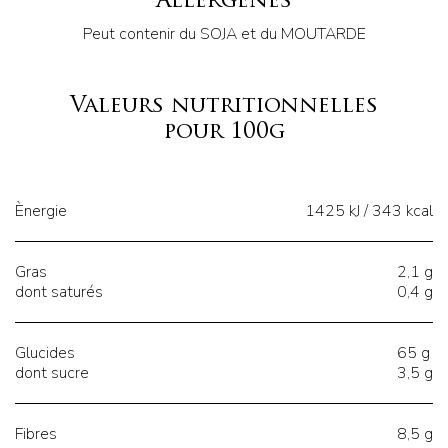
Allergènes
Peut contenir du SOJA et du MOUTARDE
Valeurs nutritionnelles
pour 100g
Ènergie
1425 kJ / 343 kcal
Gras
2,1 g
dont saturés
0,4 g
Glucides
65 g
dont sucre
3,5 g
Fibres
8,5 g