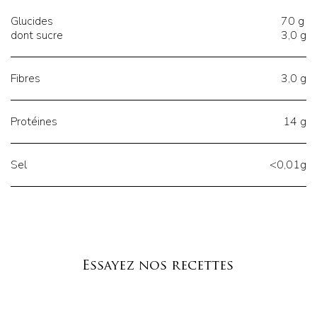
Glucides
70 g
dont sucre
3,0 g
Fibres
3,0 g
Protéines
14 g
Sel
<0,01g
Essayez nos recettes