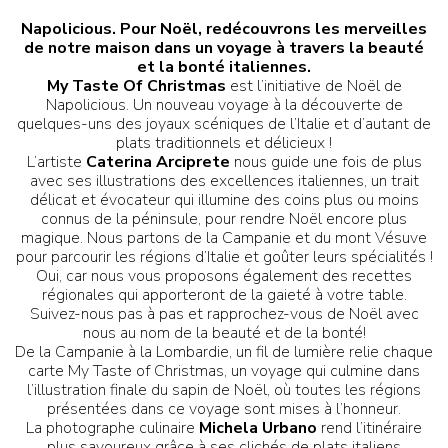
Napolicious. Pour Noël, redécouvrons les merveilles
de notre maison dans un voyage à travers la beauté
et la bonté italiennes.
My Taste Of Christmas
est l’initiative de Noël de
Napolicious. Un nouveau voyage à la découverte de
quelques-uns des joyaux scéniques de l’Italie et d’autant de
plats traditionnels et délicieux !
L’artiste
Caterina Arciprete
nous guide une fois de plus
avec ses illustrations des excellences italiennes, un trait
délicat et évocateur qui illumine des coins plus ou moins
connus de la péninsule, pour rendre Noël encore plus
magique. Nous partons de la Campanie et du mont Vésuve
pour parcourir les régions d’Italie et goûter leurs spécialités !
Oui, car nous vous proposons également des recettes
régionales qui apporteront de la gaieté à votre table.
Suivez-nous pas à pas et rapprochez-vous de Noël avec
nous au nom de la beauté et de la bonté!
De la Campanie à la Lombardie, un fil de lumière relie chaque
carte My Taste of Christmas, un voyage qui culmine dans
l’illustration finale du sapin de Noël, où toutes les régions
présentées dans ce voyage sont mises à l’honneur.
La photographe culinaire
Michela Urbano
rend l’itinéraire
plus savoureux grâce à ses clichés de plats italiens